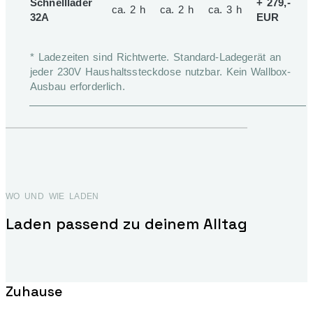
Schnelllader
+ 279,-
ca. 2 h
ca. 2 h
ca. 3 h
32A
EUR
* Ladezeiten sind Richtwerte. Standard-Ladegerät an
jeder 230V Haushaltssteckdose nutzbar. Kein Wallbox-
Ausbau erforderlich.
WO UND WIE LADEN
Laden passend zu deinem Alltag
Zuhause