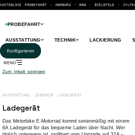
E PROBEFAHRT · HAMBURG · NRW · BIELEFELD · SYLT
KOSTENLOSE
PROBEFAHRT
AUSSTATTUNG
TECHNIK
LACKIERUNG
Konfigurieren
MENÜ
Zum Inhalt springen
AUSSTATTUNG · ZUBEHÖR · LADEGERÄT
Ladegerät
Das Metorbike E-Motorrad kommt serienmäßig mit einem
6A Ladegerät für das bequeme Laden über Nacht. Wer
täglich unterwegs ist, profitiert vom Upgrade auf 32A –