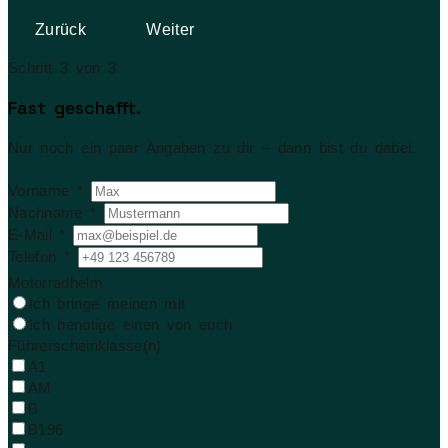
Zurück
Weiter
Schritt 3 von 3
Fast geschafft.
Nur noch ein paar Angaben zu dir – dann bist du dabei.
Vorname *
Nachname *
E-Mail *
Telefon *
Motorradhelm
Ich bringe meinen mit
Ich benötige einen von euch
Führerscheinklasse(n)
A1
AM
B
B196