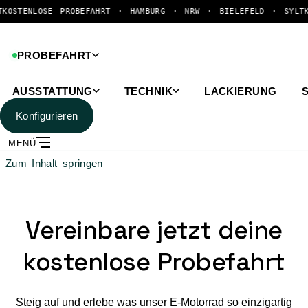
SE PROBEFAHRT · HAMBURG · NRW · BIELEFELD · SYLT
KOSTENLOS
PROBEFAHRT
AUSSTATTUNG
TECHNIK
LACKIERUNG
Konfigurieren
MENÜ
Zum Inhalt springen
Vereinbare jetzt deine
kostenlose Probefahrt
Steig auf und erlebe was unser E-Motorrad so einzigartig