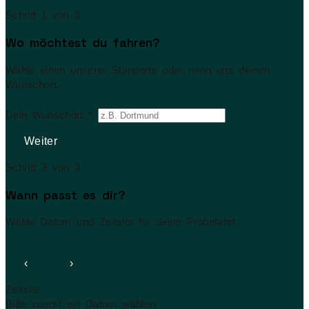
Schritt 1 von 3
Wo möchtest du fahren?
Wähle einen unserer Standorte oder nenn uns deinen
Wunschort.
Dein Wunschort *
Weiter
Schritt 2 von 3
Wann passt es dir?
Wähle Datum und Zeitslot für deine Probefahrt.
‹
›
Zeitslot
Bitte zuerst ein Datum wählen.