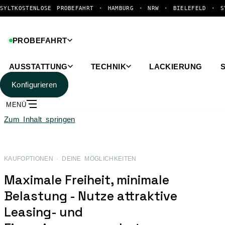
NLOSE PROBEFAHRT · HAMBURG · NRW · BIELEFELD · SYLT
KOSTEN
PROBEFAHRT
AUSSTATTUNG
TECHNIK
LACKIERUNG
Konfigurieren
MENÜ
Zum Inhalt springen
KAUFOPTIONEN · DEINE MÖGLICHKEITEN
Maximale Freiheit, minimale
Belastung - Nutze attraktive
Leasing- und