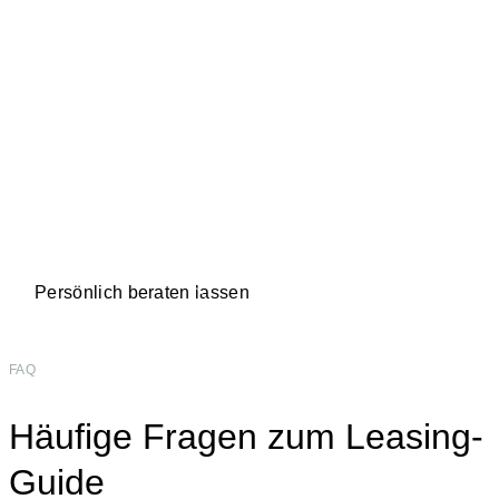
Noch unsicher welche
Option passt?
WIR BERATEN DICH GERNE PERSÖNLICH.
Persönlich beraten lassen
Jetzt konfigurieren
FAQ
Häufige Fragen zum Leasing-
Guide