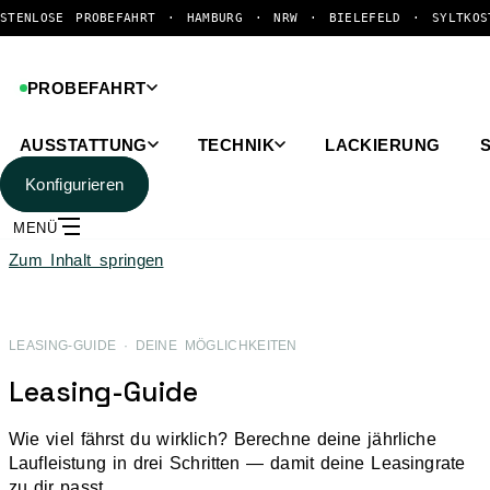
PROBEFAHRT · HAMBURG · NRW · BIELEFELD · SYLT
KOSTENLOSE P
PROBEFAHRT
AUSSTATTUNG
TECHNIK
LACKIERUNG
Konfigurieren
MENÜ
Zum Inhalt springen
LEASING-GUIDE · DEINE MÖGLICHKEITEN
Leasing-Guide
Wie viel fährst du wirklich? Berechne deine jährliche
Laufleistung in drei Schritten — damit deine Leasingrate
zu dir passt.