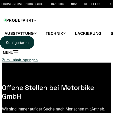
LOSE PROBEFAHRT · HAMBURG · NRW · BIELEFELD · SYLT
KOSTENL
PROBEFAHRT
AUSSTATTUNG
TECHNIK
LACKIERUNG
Konfigurieren
MENÜ
Zum Inhalt springen
Offene Stellen bei Metorbike
GmbH
Wir sind immer auf der Suche nach Menschen mit Antrieb.