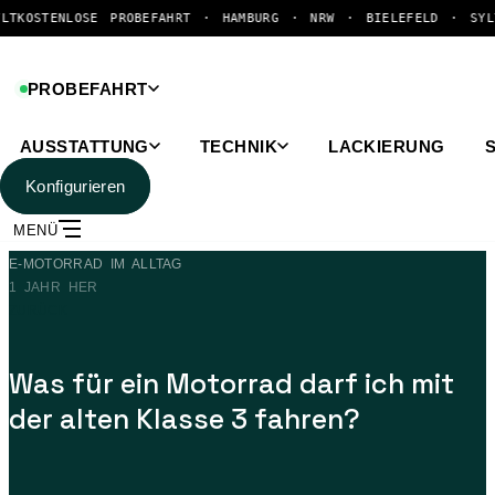
PROBEFAHRT · HAMBURG · NRW · BIELEFELD · SYLT
KOSTENLOSE P
PROBEFAHRT
AUSSTATTUNG
TECHNIK
LACKIERUNG
Konfigurieren
MENÜ
Zum
E-MOTORRAD IM ALLTAG
Inhalt
1 JAHR HER
springen
ZURÜCK
Was für ein Motorrad darf ich mit
der alten Klasse 3 fahren?